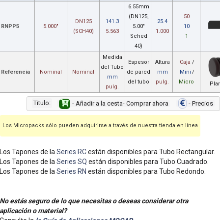
6.55mm
(DN125,
50
DN125
141.3
25.4
RNPP5
5.000"
5.00"
10
(SCH40)
5.563
1.000
Sched
1
40)
Medida
Espesor
Altura
Caja
/
del Tubo
Referencia
Nominal
Nominal
de pared
mm
Mini
/
mm
del tubo
pulg.
Micro
Pla
pulg.
Titulo:
- Añadir a la cesta- Comprar ahora
- Precios
Los Micropacks sólo pueden adquirirse a través de nuestra tienda en línea
Los Tapones de la
Series RC
están disponibles para Tubo Rectangular.
Los Tapones de la
Series SQ
están disponibles para Tubo Cuadrado.
Los Tapones de la
Series RN
están disponibles para Tubo Redondo.
No estás seguro de lo que necesitas o deseas considerar otra
aplicación o material?