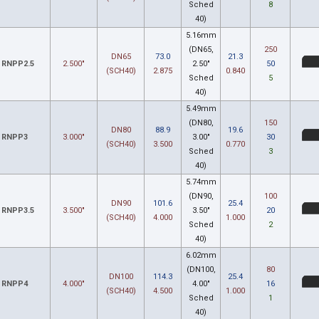
Sched
8
40)
5.16mm
(DN65,
250
DN65
73.0
21.3
RNPP2.5
2.500"
2.50"
50
(SCH40)
2.875
0.840
Sched
5
40)
5.49mm
(DN80,
150
DN80
88.9
19.6
RNPP3
3.000"
3.00"
30
(SCH40)
3.500
0.770
Sched
3
40)
5.74mm
(DN90,
100
DN90
101.6
25.4
RNPP3.5
3.500"
3.50"
20
(SCH40)
4.000
1.000
Sched
2
40)
6.02mm
(DN100,
80
DN100
114.3
25.4
RNPP4
4.000"
4.00"
16
(SCH40)
4.500
1.000
Sched
1
40)