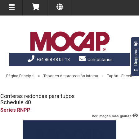
Diagrama
+34 868 48 01 13
Contáctanos
»
»
Página Principal
Tapones de protección interna
Tapón - Fricción
Conteras redondas para tubos
Schedule 40
RNPP
Ver imagen más grande