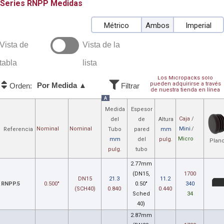
RNPP
Medidas
Métrico
Ambos
Imperial
Vista de
Vista de la
tabla
lista
Los Micropacks sólo
pueden adquirirse a través
Por Medida ▲
Orden:
Filtrar
de nuestra tienda en línea
A
Medida
Espesor
Caja
/
del
de
Altura
Nominal
Nominal
Mini
/
Referencia
Tubo
pared
mm
Micro
mm
del
pulg.
Plan
pulg.
tubo
2.77mm
(DN15,
1700
DN15
21.3
11.2
RNPP.5
0.500"
0.50"
340
(SCH40)
0.840
0.440
Sched
34
40)
2.87mm