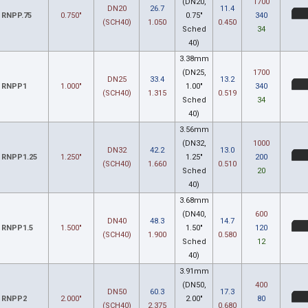
(DN20,
1700
DN20
26.7
11.4
RNPP.75
0.750"
0.75"
340
(SCH40)
1.050
0.450
Sched
34
40)
3.38mm
(DN25,
1700
DN25
33.4
13.2
RNPP1
1.000"
1.00"
340
(SCH40)
1.315
0.519
Sched
34
40)
3.56mm
(DN32,
1000
DN32
42.2
13.0
RNPP1.25
1.250"
1.25"
200
(SCH40)
1.660
0.510
Sched
20
40)
3.68mm
(DN40,
600
DN40
48.3
14.7
RNPP1.5
1.500"
1.50"
120
(SCH40)
1.900
0.580
Sched
12
40)
3.91mm
(DN50,
400
DN50
60.3
17.3
RNPP2
2.000"
2.00"
80
(SCH40)
2.375
0.680