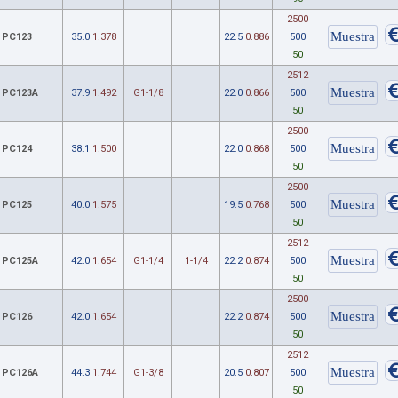
2500
PC123
35.0
1.378
22.5
0.886
500
50
2512
PC123A
37.9
1.492
G1-1/8
22.0
0.866
500
50
2500
PC124
38.1
1.500
22.0
0.868
500
50
2500
PC125
40.0
1.575
19.5
0.768
500
50
2512
PC125A
42.0
1.654
G1-1/4
1-1/4
22.2
0.874
500
50
2500
PC126
42.0
1.654
22.2
0.874
500
50
2512
PC126A
44.3
1.744
G1-3/8
20.5
0.807
500
50