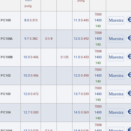
mm
pulg.
pulg.
7000
PC100
8.0
0.315
11.3
0.445
1400
140
7008
PC100A
9.7
0.382
G1/8
12.5
0.492
1400
140
7008
PC100B
10.3
0.406
0.125
11.0
0.433
1400
140
7000
PC102
10.3
0.406
12.5
0.490
1400
140
7000
PC103
12.0
0.472
13.7
0.539
1400
140
7000
PC104
12.7
0.500
14.5
0.569
1400
140
7008
PC104A
13.2
0.520
G1/4
15.9
0.626
1400