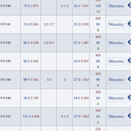
500
PC140
73.0
2.874
2-1/2
26.5
1.041
100
10
400
PC141
76.3
3.004
G2-1/2
25.2
0.992
80
8
400
PC142
82.0
3.228
G2-3/4
27.6
1.087
80
8
400
PC143
85.0
3.346
23.0
0.907
80
8
400
PC144
88.9
3.500
G3
3
27.0
1.063
80
8
300
PC146
95.0
3.740
24.6
0.969
60
6
300
PC147
101.6
4.000
3-1/2
27.0
1.063
60
6
225