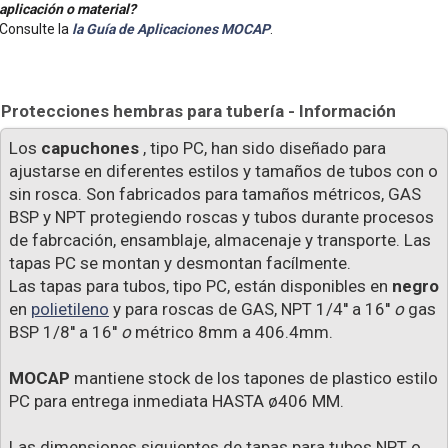
aplicación o material?
Consulte la
la Guía de Aplicaciones MOCAP
.
Protecciones hembras para tubería - Información
Los
capuchones
, tipo PC, han sido diseñado para
ajustarse en diferentes estilos y tamaños de tubos con o
sin rosca. Son fabricados para tamaños métricos, GAS
BSP y NPT protegiendo roscas y tubos durante procesos
de fabrcación, ensamblaje, almacenaje y transporte. Las
tapas PC se montan y desmontan facílmente.
Las tapas para tubos, tipo PC, están disponibles en
negro
en
polietileno
y para roscas de GAS, NPT 1/4'' a 16''
o
gas
BSP 1/8'' a 16''
o
métrico 8mm a 406.4mm.
MOCAP
mantiene stock de los tapones de plastico estilo
PC para entrega inmediata HASTA ø406 MM.
Las dimensiones siguientes de tapas para tubos NPT o