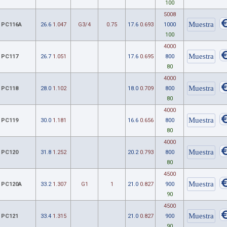
100
5008
PC116A
26.6
1.047
G3/4
0.75
17.6
0.693
1000
100
4000
PC117
26.7
1.051
17.6
0.695
800
80
4000
PC118
28.0
1.102
18.0
0.709
800
80
4000
PC119
30.0
1.181
16.6
0.656
800
80
4000
PC120
31.8
1.252
20.2
0.793
800
80
4500
PC120A
33.2
1.307
G1
1
21.0
0.827
900
90
4500
PC121
33.4
1.315
21.0
0.827
900
90