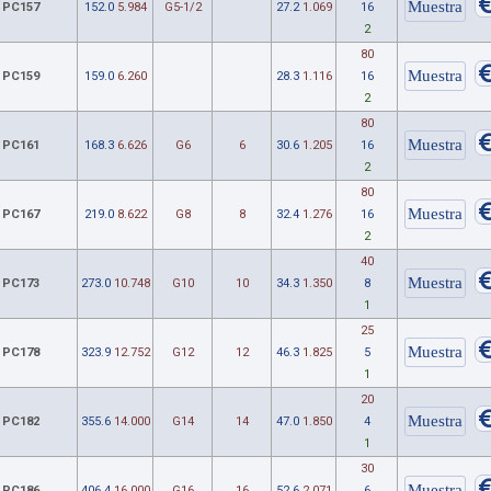
PC157
152.0
5.984
G5-1/2
27.2
1.069
16
2
80
PC159
159.0
6.260
28.3
1.116
16
2
80
PC161
168.3
6.626
G6
6
30.6
1.205
16
2
80
PC167
219.0
8.622
G8
8
32.4
1.276
16
2
40
PC173
273.0
10.748
G10
10
34.3
1.350
8
1
25
PC178
323.9
12.752
G12
12
46.3
1.825
5
1
20
PC182
355.6
14.000
G14
14
47.0
1.850
4
1
30
PC186
406.4
16.000
G16
16
52.6
2.071
6