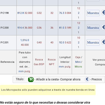
1
12
PC198
812.8
32.000
G32
32
76.3
3.004
2
1
12
PC200
914.4
36.000
G36
36
81.0
3.189
2
1
10
1,016.0
PC201
G40
40
92.0
3.622
2
40.000
1
Para tubo
con
Longitud
Caja
/
Rosca
Rosca
Ver preci
Referencia
diámetro
Interior
Mini
/
Gas BSP
NPT
Compra
ext. de...
mm
pulg.
Micro
mm
pulg.
Titulo:
- Añadir a la cesta- Comprar ahora
- Precios
Los Micropacks sólo pueden adquirirse a través de nuestra tienda en línea
No estás seguro de lo que necesitas o deseas considerar otra