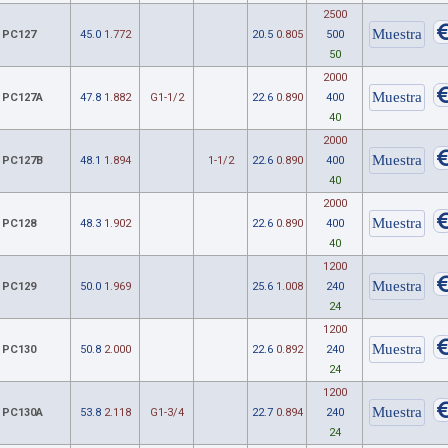
2500
PC127
45.0
1.772
20.5
0.805
500
50
2000
PC127A
47.8
1.882
G1-1/2
22.6
0.890
400
40
2000
PC127B
48.1
1.894
1-1/2
22.6
0.890
400
40
2000
PC128
48.3
1.902
22.6
0.890
400
40
1200
PC129
50.0
1.969
25.6
1.008
240
24
1200
PC130
50.8
2.000
22.6
0.892
240
24
1200
PC130A
53.8
2.118
G1-3/4
22.7
0.894
240
24