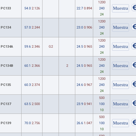
1200
PC133
54.0
2.126
22.7
0.894
240
24
1200
PC134
57.0
2.244
23.0
0.906
240
24
1200
PC134A
59.6
2.346
G2
24.5
0.965
240
24
1200
PC134B
60.1
2.366
2
24.5
0.965
240
24
1200
PC135
60.3
2.374
24.6
0.967
240
24
500
PC137
63.5
2.500
23.9
0.941
100
10
500
PC139
70.0
2.756
26.6
1.047
100
10