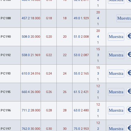
1
20
PC188
457.2
18.000
G18
18
49.0
1.929
4
1
20
PC190
508.0
20.000
G20
20
51.0
2.008
4
1
15
PC192
558.0
21.969
G22
22
53.0
2.087
3
1
15
PC193
610.0
24.016
G24
24
55.0
2.165
3
1
12
PC195
660.4
26.000
G26
26
61.5
2.421
2
1
12
PC196
711.2
28.000
G28
28
63.0
2.480
2
1
12
PC197
762.0
30.000
G30
30
75.0
2.953
2