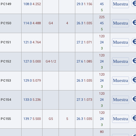
PC149
108.0
4.252
29.3
1.156
45
5
225
PC150
114.0
4.488
G4
4
26.3
1.035
45
5
120
PC151
121.0
4.764
27.2
1.071
24
3
120
PC152
127.0
5.000
G4-1/2
27.6
1.085
24
3
120
PC153
129.0
5.079
26.3
1.035
24
3
120
PC154
133.0
5.236
27.3
1.073
24
3
120
PC155
139.7
5.500
G5
5
26.3
1.035
24
3
80