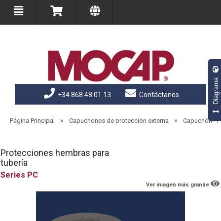
Diagrama
+34 868 48 01 13
Contáctanos
»
»
Página Principal
Capuchones de protección externa
Capuchón - Po
Protecciones hembras para
tubería
PC
Ver imagen más grande