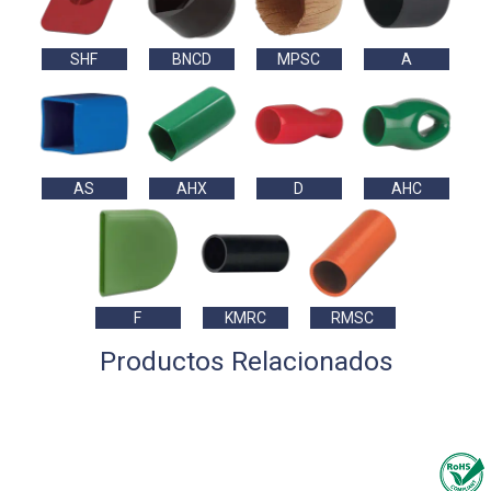
SHF
BNCD
MPSC
A
AS
AHX
D
AHC
F
KMRC
RMSC
Productos Relacionados