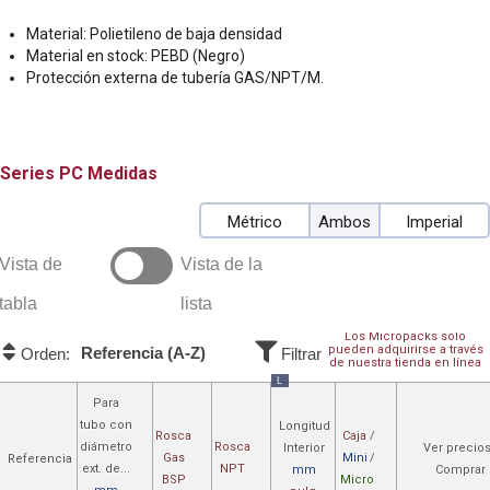
Material: Polietileno de baja densidad
Material en stock: PEBD (Negro)
Protección externa de tubería GAS/NPT/M.
PC
Medidas
Métrico
Ambos
Imperial
Vista de
Vista de la
tabla
lista
Los Micropacks sólo
pueden adquirirse a través
Referencia (A-Z)
Orden:
Filtrar
de nuestra tienda en línea
L
Para
tubo con
Longitud
Rosca
Caja
/
diámetro
Rosca
Interior
Ver precio
Gas
Mini
/
Referencia
ext. de...
NPT
mm
Comprar
BSP
Micro