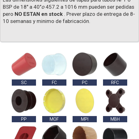
BSP de 18" a 40"
o
457.2 a 1016 mm pueden ser pedidas
pero
NO ESTAN en stock
. Prever plazo de entrega de 8-
10 semanas y minimo de fabricación.
SC
FC
PC
RFC
PP
MOF
MPI
MBH